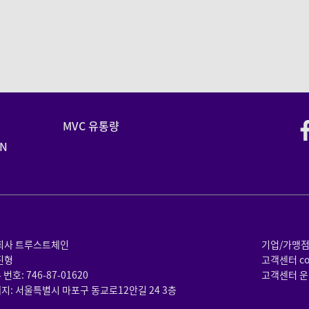
MVC 유통량
N
식회사 트루스트체인
기업/가맹점 제
진형
고객센터 con
번호: 746-87-01620
고객센터 운영시
지: 서울특별시 마포구 동교로12안길 24 3층